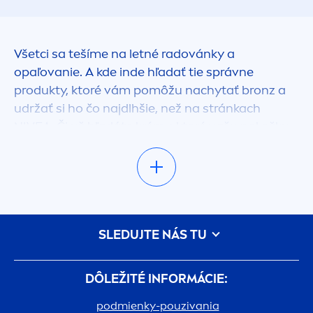
Všetci sa tešíme na letné radovánky a
opaľovanie. A kde inde hľadať tie správne
produkty, ktoré vám pomôžu nachytať bronz a
udržať si ho čo najdlhšie, než na stránkach
NIVEA
. Či už hľadáte krémy, ktoré vašu pokožku
ochránia pred UV žiarením, vyživia citlivú
pokožku alebo podporia vaše krásne opálenie, u
nás si vyberiete z mnohých produktov, s ktorými
sa vy i celá rodina môžete bez obáv preháňať na
slniečku.
SLEDUJTE NÁS TU
DÔLEŽITÉ INFORMÁCIE:
podmienky-pouzivania