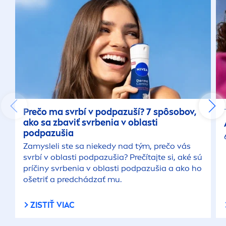
Prečo ma svrbí v podpazuší? 7 spôsobov,
ako sa zbaviť svrbenia v oblasti
podpazušia
Zamysleli ste sa niekedy nad tým, prečo vás
svrbí v oblasti podpazušia? Prečítajte si, aké sú
príčiny svrbenia v oblasti podpazušia a ako ho
ošetriť a predchádzať mu.
ZISTIŤ VIAC