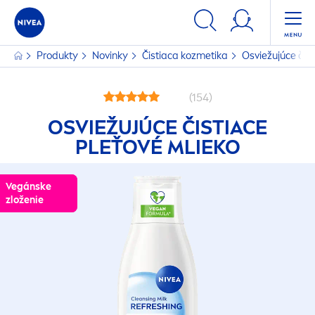
Produkty
Novinky
Čistiaca kozmetika
Osviežujúce čist
(154)
OSVIEŽUJÚCE ČISTIACE
PLEŤOVÉ MLIEKO
Vegánske
Vegánske
zloženie
zloženie