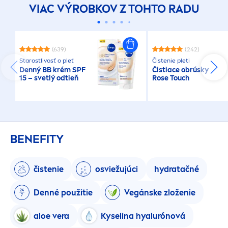
VIAC VÝROBKOV Z TOHTO RADU
(639)
(242)
Starostlivosť o pleť
Čistenie pleti
Denný BB krém SPF
Čistiace obrúsky
15 – svetlý odtieň
Rose
Touch
BENEFITY
čistenie
osviežujúci
hydra
tačné
Denné použitie
Vegánske zloženie
aloe vera
Kyselina hyalurónová