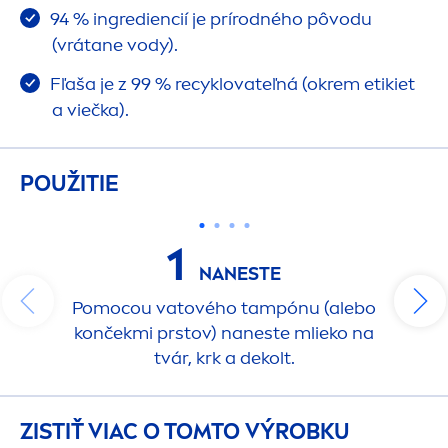
94 % ingrediencií je prírodného pôvodu
(vrátane vody).
Fľaša je z 99 % recyklovateľná (okrem etikiet
a viečka).
POUŽITIE
1
NANESTE
Pomocou vatového tampónu (alebo
končekmi prstov) naneste mlieko na
tvár, krk a dekolt.
ZISTIŤ VIAC O TOMTO VÝROBKU