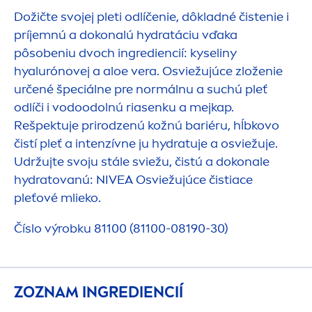
Dožičte svojej pleti odlíčenie, dôkladné čistenie i
príjemnú a dokonalú
hydra
táciu vďaka
pôsobeniu dvoch ingrediencií: kyseliny
hyalurónovej a aloe vera. Osviežujúce zloženie
určené špeciálne pre normálnu a suchú pleť
odlíči i vodoodolnú riasenku a mejkap.
Rešpektuje prirodzenú kožnú bariéru, hĺbkovo
čistí pleť a intenzívne ju
hydra
tuje a osviežuje.
Udržujte svoju stále sviežu, čistú a dokonale
hydra
tovanú:
NIVEA
Osviežujúce čistiace
pleťové mlieko.
Číslo výrobku 81100 (81100-08190-30)
ZOZNAM INGREDIENCIÍ