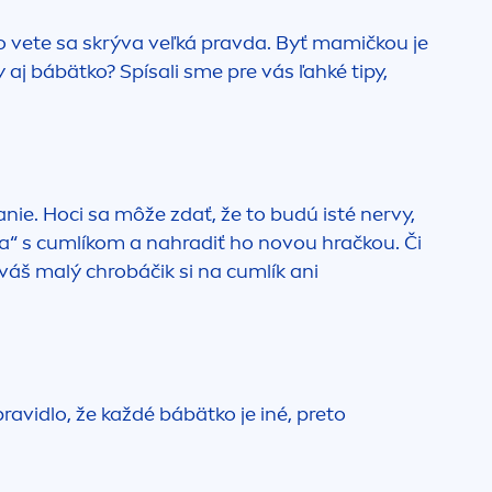
to vete sa skrýva veľká pravda. Byť mamičkou je
aj bábätko? Spísali sme pre vás ľahké tipy,
ie. Hoci sa môže zdať, že to budú isté nervy,
sa“ s cumlíkom a nahradiť ho novou hračkou. Či
váš malý chrobáčik si na cumlík ani
ravidlo, že každé bábätko je iné, preto