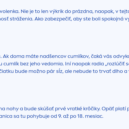
olenka. Nie je to len výkrik do prázdna, naopak, v tej
sť stráženia. Ako zabezpečiť, aby ste boli spokojná vy 
cú. Ak doma máte nadšencov cumlíkov, čaká vás odvykan
u cumlík bez jeho vedomia. Iní naopak radia „rozlúčiť 
iatku bude možno pár sĺz, ale nebude to trvať dlho a 
a nohy a bude skúšať prvé vratké krôčiky. Opäť platí p
anica sa tu pohybuje od 9. až po 18. mesiac.