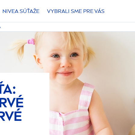
NIVEA
SÚŤAŽE
VYBRALI SME PRE VÁS
A
ŤA:
PRVÉ
RVÉ