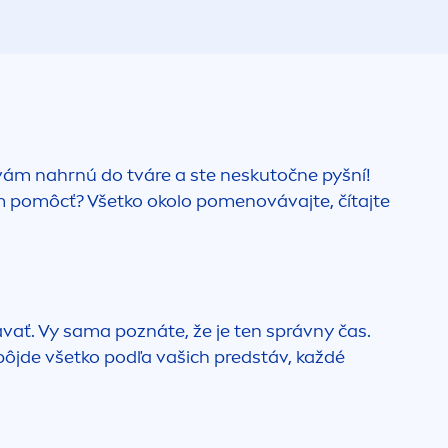
 vám nahrnú do tváre a ste neskutočne pyšní!
ím pomôcť? Všetko okolo po
men
ovávajte, čítajte
ávať. Vy sama poznáte, že je ten správny čas.
ôjde všetko podľa vašich predstáv, každé