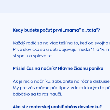
Kedy budete počuť prvé „mama“ a „tata“?
Každý rodič sa najviac teší na to, keď od svoj
Prvé slovíčka sa u detí objavujú medzi 11. a 1
si spolu a spievajte.
Prišiel čas na nočník? Hlavne žiadnu paniku
Ak je reč o nočníku, zabudnite na rôzne diskusi
My pre vás máme pár tipov, vďaka ktorým to pô
bábätko sa to raz naučí.
Ako si z materskej urobiť občas dovolenku?