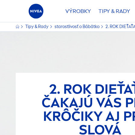
VÝROBKY
TIPY & RADY
Tipy & Rady
starostlivosť o Bábätko
2. ROK DIEŤAŤ
2. ROK DIEŤA
ČAKAJÚ VÁS 
KRÔČIKY AJ P
SLOVÁ