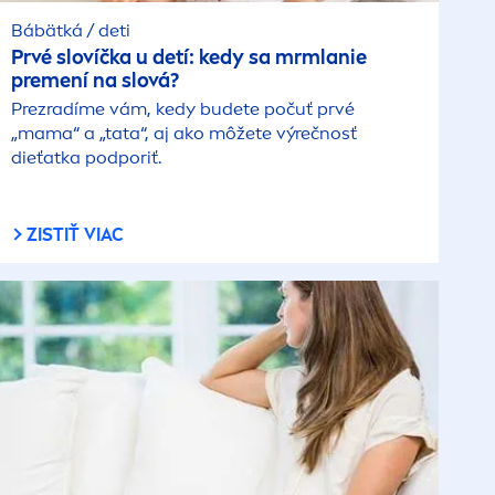
Bábätká / deti
Prvé slovíčka u detí: kedy sa mrmlanie
pre
men
í na slová?
Prezradíme vám, kedy budete počuť prvé
„mama“ a „tata“, aj ako môžete výrečnosť
dieťatka podporiť.
ZISTIŤ VIAC