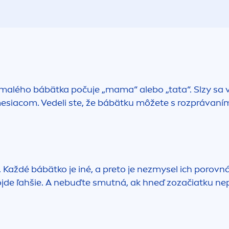
ho malého bábätka počuje „mama“ alebo „tata“. Slzy sa
4. mesiacom. Vedeli ste, že bábätku môžete s rozprávan
e. Každé bábätko je iné, a preto je nezmysel ich porovn
jde ľahšie. A nebuďte smutná, ak hneď zozačiatku nep