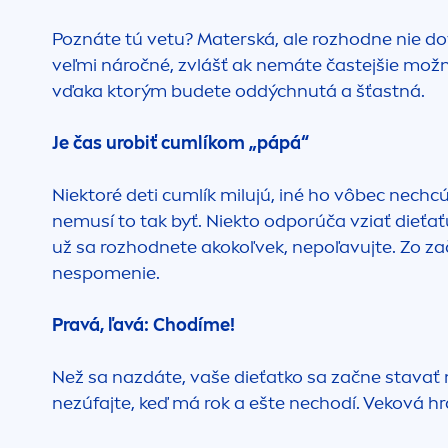
Poznáte tú vetu? Materská, ale rozhodne nie dov
veľmi náročné, zvlášť ak nemáte častejšie možno
vďaka ktorým budete oddýchnutá a šťastná.
Je čas urobiť cumlíkom „pápá“
Niektoré deti cumlík milujú, iné ho vôbec nech
nemusí to tak byť. Niekto odporúča vziať dieťať
už sa rozhodnete akokoľvek, nepoľavujte. Zo zač
nespo
men
ie.
Pravá, ľavá: Chodíme!
Než sa nazdáte, vaše dieťatko sa začne stavať n
nezúfajte, keď má rok a ešte nechodí. Veková hr