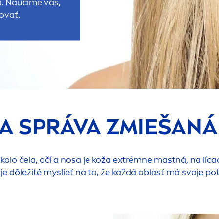
. Naučíme vás,
ovať.
A SPRÁVA ZMIEŠANÁ
olo čela, očí a nosa je koža extrémne mastná, na lícac
i je dôležité myslieť na to, že každá oblasť má svoje pot