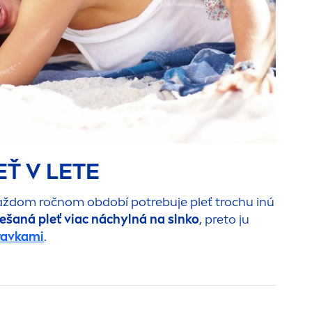
Ť V LETE
každom ročnom období potrebuje pleť trochu inú
iešaná pleť viac náchylná na slnko
, preto ju
ravkami
.