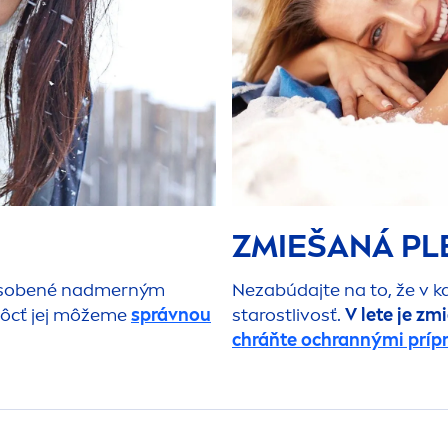
ZMIEŠANÁ PLE
ôsobené nadmerným
Nezabúdajte na to, že v 
môcť jej môžeme
správnou
starostlivosť.
V lete je zm
chráňte ochrannými príp