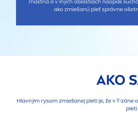
mastná a v iných oblastiach naopak suchá
ako zmiešanú pleť správne ošetr
AKO S
Hlavným rysom zmiešanej pleti je, že v T-zóne ok
plet