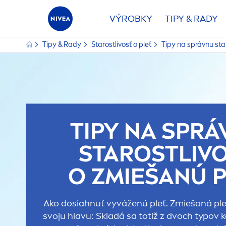
VÝROBKY
TIPY & RADY
Tipy & Rady
Starostlivosť o pleť
Tipy na správnu sta
TIPY NA SPR
STAROSTLIV
O ZMIEŠANÚ 
Ako dosiahnuť vyváženú pleť. Zmiešaná ple
svoju hlavu: Skladá sa totiž z dvoch typov k