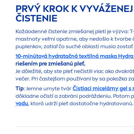
PRVÝ KROK K VYVÁŽENEJ 
ČISTENIE
Každodenné čistenie zmiešanej pleti je výzva: 
mastnoty veľmi opatrne, aby nedošlo k tvorbe 
pupienkov, zatiaľ čo suché oblasti musia zosta
10-minútová
hydra
tačná textilná maska
Hydra
riešením pre zmiešanú pleť.
Je dôležité, aby ste pleť nečistili viac ako dvak
večer. Pri častejšom používaní by sa pokožka 
Tip
: Jemne umyte tvár
Čistiaci micelárny gel 
dôkladne očistí a zabráni podráždeniu. Potom 
vodu
, ktorá udrží pleť dostatočne
hydra
tovanú