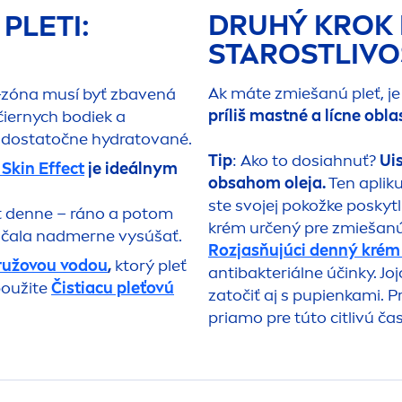
DRUHÝ KROK 
PLETI:
STAROSTLIVO
Ak máte zmiešanú pleť, je
T-zóna musí byť zbavená
príliš mastné a lícne oblas
čiernych bodiek a
ť dostatočne
hydra
tované.
Tip
: Ako to dosiahnuť?
Ui
Skin
Effect
je ideálnym
obsahom oleja.
Ten apliku
ste svojej pokožke poskytli
rát denne – ráno a potom
krém určený pre zmiešanú 
začala nadmerne vysúšať.
Rozjasňujúci denný kré
s ružovou vodou
,
ktorý pleť
antibakteriálne účinky. J
použite
Čistiacu pleťovú
zatočiť aj s pupienkami. P
.
priamo pre túto citlivú ča