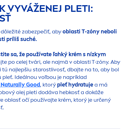
K VYVÁŽENEJ PLETI:
SŤ
 dôležité zabezpečiť, aby
oblasti T-zóny neboli
ti príliš suché.
stite sa, že používate ľahký krém s nízkym
jte po celej tvári, ale najmä v oblasti T-zóny. Aby
 tú najlepšiu starostlivosť, dbajte na to, aby bol
pleť. Ideálnou voľbou je napríklad
m
Naturally
Good
, ktorý
pleť
hydra
tuje
a má
ojobový olej pleti dodáva hebkosť a dokáže
re oblasť očí používajte krém, ktorý je určený
sť.