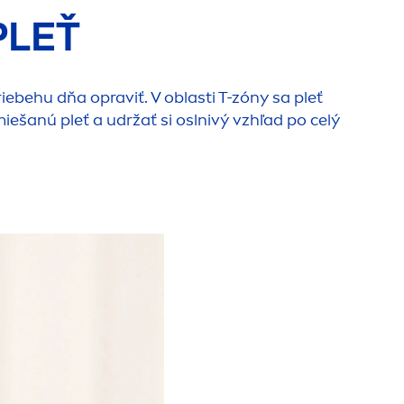
PLEŤ
ebehu dňa opraviť. V oblasti T-zóny sa pleť
miešanú pleť a udržať si oslnivý vzhľad po celý