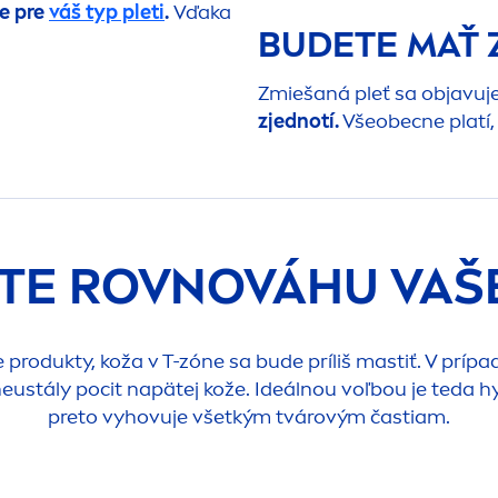
ne pre
váš typ pleti
.
Vďaka
BUDETE MAŤ 
Zmiešaná pleť sa objavuj
zjednotí.
Všeobecne platí, 
E ROVNOVÁHU VAŠE
rodukty, koža v T-zóne sa bude príliš mastiť. V prípade
eustály pocit napätej kože. Ideálnou voľbou je teda
h
preto vyhovuje všetkým tvárovým častiam.