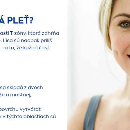
Á PLEŤ?
asti T-zóny, ktorá zahŕňa
. Líca sú naopak príliš
ť na to, že každá časť
 sa skladá z dvoch
že a mastnej,
 povrchu vytvárať
 v týchto oblastiach sú