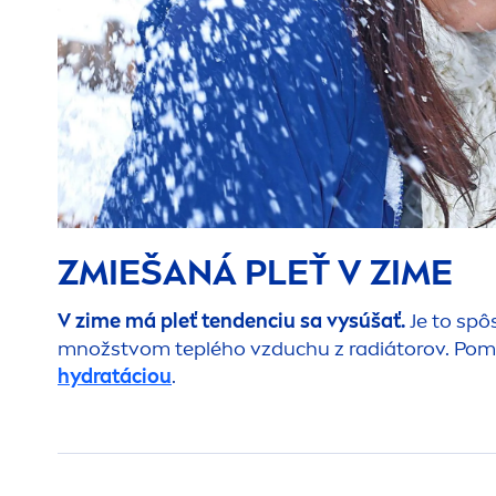
ZMIEŠANÁ PLEŤ V ZIME
V zime má pleť tendenciu sa vysúšať.
Je to sp
množstvom teplého vzduchu z radiátorov. Po
hydra
táciou
.