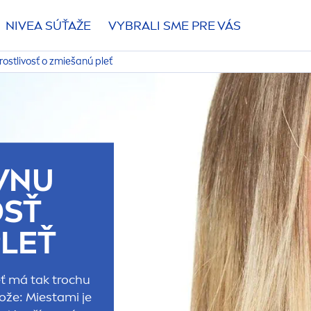
NIVEA
SÚŤAŽE
VYBRALI SME PRE VÁS
rostlivosť o zmiešanú pleť
ÁVNU
OSŤ
PLEŤ
ť má tak trochu
ože: Miestami je