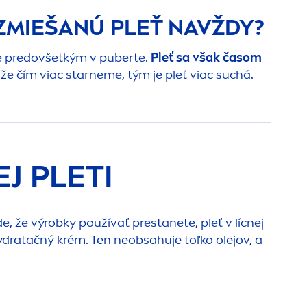
ZMIEŠANÚ PLEŤ NAVŽDY?
e predovšetkým v puberte.
Pleť sa však časom
že čím viac starneme, tým je pleť viac suchá.
J PLETI
, že výrobky používať prestanete, pleť v lícnej
ydra
tačný krém. Ten neobsahuje toľko olejov, a