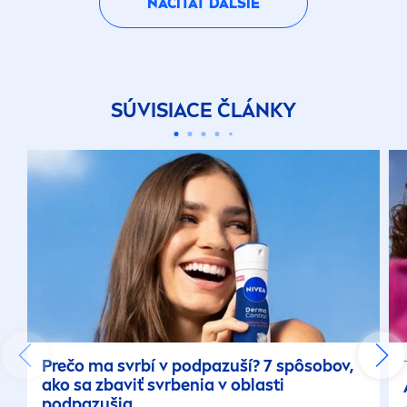
NAČÍTAŤ ĎALŠIE
SÚVISIACE ČLÁNKY
Prečo ma svrbí v podpazuší? 7 spôsobov,
ako sa zbaviť svrbenia v oblasti
podpazušia