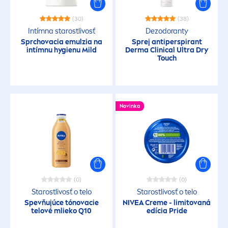
(30)
(38)
Intímna starostlivosť
Dezodoranty
Sprchovacia emulzia na
Sprej antiperspirant
intímnu hygienu Mild
Derma Clinical Ultra Dry
Touch
Novinka
(0)
(0)
Starostlivosť o telo
Starostlivosť o telo
Spevňujúce tónovacie
NIVEA
Creme
- limitovaná
telové mlieko Q10
edícia
Pride