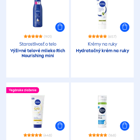
(901)
(657)
Starostlivosť o telo
Krémy na ruky
Výživné telové mlieko Rich
Hydra
tačný krém na ruky
Nourishing mini
Vegánske zloženie
(448)
(168)