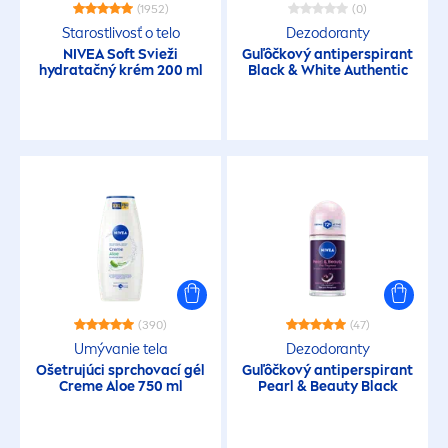
(1952)
(0)
Starostlivosť o telo
Dezodoranty
NIVEA
Soft Svieži
Guľôčkový antiperspirant
hydra
tačný krém 200 ml
Black
&
White
Authentic
(390)
(47)
Umývanie tela
Dezodoranty
Ošetrujúci sprchovací gél
Guľôčkový antiperspirant
Creme
Aloe 750 ml
Pearl
&
Beauty
Black