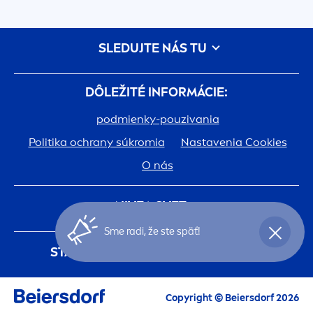
SLEDUJTE NÁS TU
DÔLEŽITÉ INFORMÁCIE:
podmienky-pouzivania
Politika ochrany súkromia
Nastavenia Cookies
O nás
NIVEA
SVET:
Sme radi, že ste späť!
História
Kariéra v spoločnosti Beiersdorf
STAŇTE SA ČLENOM
NIVEA
KLUBU
Jedna pokožka. Jedna planéta. Jedna starostlivosť.
Registráciou do
NIVEA
klubu budete mať
Kontakt
NIVEA
svet ako na dlani. Tak smelo do jeho
Copyright © Beiersdorf 2026