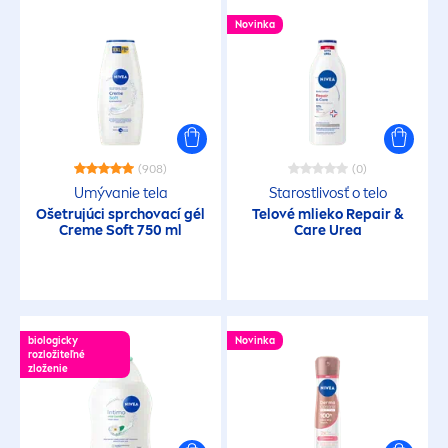
Novinka
(908)
(0)
Umývanie tela
Starostlivosť o telo
Ošetrujúci sprchovací gél
Telové mlieko
Repair
&
Creme
Soft 750 ml
Care
Urea
biologicky
Novinka
rozložiteľné
zloženie