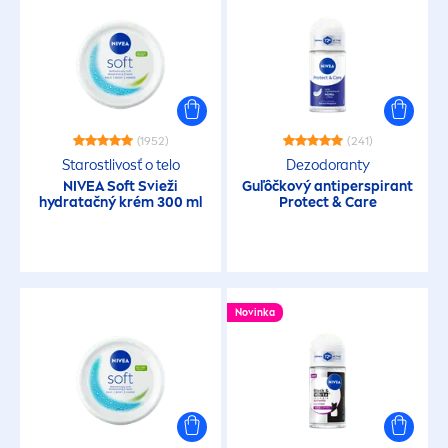
(1952)
(241)
Starostlivosť o telo
Dezodoranty
NIVEA
Soft Svieži
Guľôčkový antiperspirant
hydra
tačný krém 300 ml
Protect
&
Care
Novinka