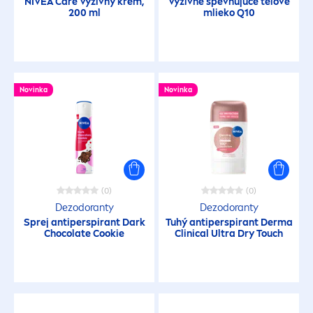
NIVEA
Care
Výživný krém,
Výživné spevňujúce telové
200 ml
mlieko Q10
Novinka
Novinka
(0)
(0)
Dezodoranty
Dezodoranty
Sprej antiperspirant Dark
Tuhý antiperspirant Derma
Chocolate Cookie
Clinical Ultra Dry Touch