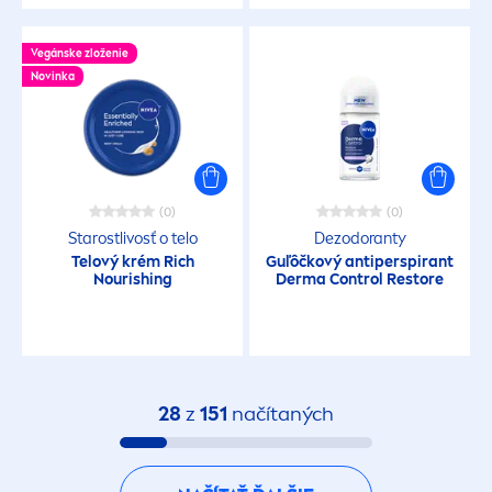
Vegánske zloženie
Novinka
(0)
(0)
Starostlivosť o telo
Dezodoranty
Telový krém Rich
Guľôčkový antiperspirant
Nourishing
Derma Control Restore
28
z
151
načítaných