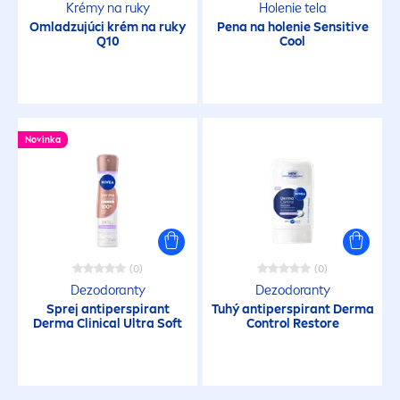
Krémy na ruky
Holenie tela
Omladzujúci krém na ruky
Pena na holenie
Sensitive
Q10
Cool
Novinka
(0)
(0)
Dezodoranty
Dezodoranty
Sprej antiperspirant
Tuhý antiperspirant Derma
Derma Clinical Ultra Soft
Control Restore