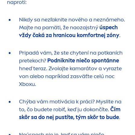
naproti:
Nikdy sa nezľaknite nového a neznámeho.
Majte na pamäti, že naozajstný
úspech
vždy čaká za hranicou komfortnej zóny
.
Pripadá vám, že ste chytení na potkaních
pretekoch?
Podniknite niečo spontánne
hneď teraz. Zvolajte kamarátov a vyrazte
von alebo napríklad zasväťte celú noc
Xboxu.
Chýba vám motivácia k práci? Myslite na
to, čo budete robiť, keď ju dokončíte.
Čím
skôr sa do nej pustíte, tým skôr to bude
.
Neúspech nie je, keď sa vám niečo