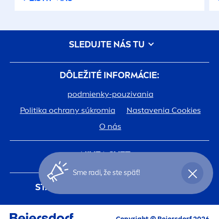
SLEDUJTE NÁS TU
DÔLEŽITÉ INFORMÁCIE:
podmienky-pouzivania
Politika ochrany súkromia
Nastavenia Cookies
O nás
NIVEA
SVET:
Sme radi, že ste späť!
História
Kariéra v spoločnosti Beiersdorf
STAŇTE SA ČLENOM
NIVEA
KLUBU
Jedna pokožka. Jedna planéta. Jedna starostlivosť.
Registráciou do
NIVEA
klubu budete mať
Kontakt