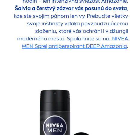
hodín – len intenzívna sviežosť Amazónie.
Šalvia a čerstvý zázvor vás po
sun
ú do sveta
,
kde ste svojím pánom len vy. Prebuďte všetky
svoje inštinkty vďaka povzbudzujúcemu
zloženiu, ktoré vás ochráni i v džungli
moderného mesta. Spoľahnite sa na:
NIVEA
MEN
Sprej antiperspirant
DEEP
Amazonia
.