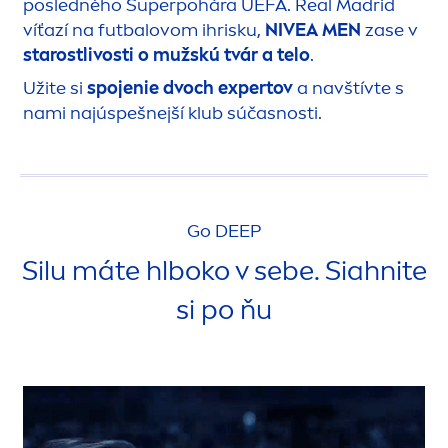
posledného Superpohára UEFA. Real Madrid
víťazí na futbalovom ihrisku,
NIVEA
MEN
zase v
starostlivosti o mužskú tvár a telo
.
Užite si
spojenie dvoch expertov
a navštívte s
nami najúspešnejší klub súčasnosti.
Go
DEEP
Silu máte hlboko v sebe. Siahnite
si po ňu