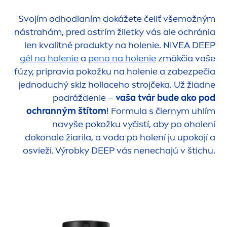
Svojím odhodlaním dokážete čeliť všemožným
nástrahám, pred ostrím žiletky vás ale ochránia
len kvalitné produkty na holenie.
NIVEA
DEEP
gél na holenie
a
pena na holenie
zmäkčia vaše
fúzy, pripravia pokožku na holenie a zabezpečia
jednoduchý sklz holiaceho strojčeka. Už žiadne
podráždenie –
vaša tvár bude ako pod
ochranným štítom
! Formula s čiernym uhlím
navyše pokožku vyčistí, aby po oholení
dokonale žiarila, a voda po holení ju upokojí a
osvieži. Výrobky
DEEP
vás nenechajú v štichu.