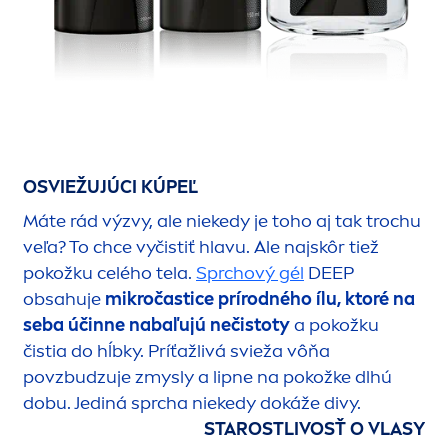
OSVIEŽUJÚCI KÚPEĽ
Máte rád výzvy, ale niekedy je toho aj tak trochu
veľa? To chce vyčistiť hlavu. Ale najskôr tiež
pokožku celého tela.
Sprchový gél
DEEP
obsahuje
mikročastice prírodného ílu, ktoré na
seba účinne nabaľujú nečistoty
a pokožku
čistia do hĺbky. Príťažlivá svieža vôňa
povzbudzuje zmysly a
lip
ne na pokožke dlhú
dobu. Jediná sprcha niekedy dokáže divy.
STAROSTLIVOSŤ O VLASY