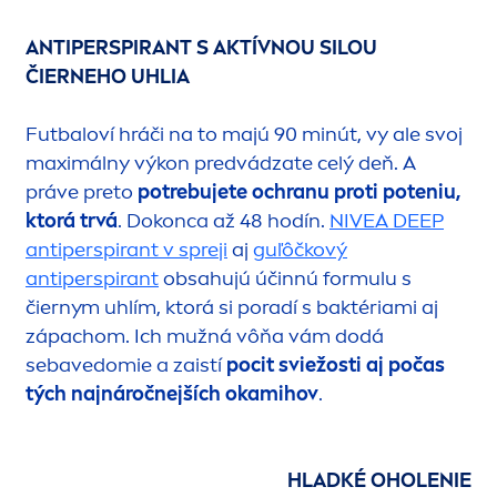
ANTIPERSPIRANT S AKTÍVNOU SILOU
ČIERNEHO UHLIA
Futbaloví hráči na to majú 90 minút, vy ale svoj
maximálny výkon predvádzate celý deň. A
práve preto
potrebujete ochranu proti poteniu,
ktorá trvá
. Dokonca až 48 hodín.
NIVEA
DEEP
antiperspirant v spreji
aj
guľôčkový
antiperspirant
obsahujú účinnú formulu s
čiernym uhlím, ktorá si poradí s baktériami aj
zápachom. Ich mužná vôňa vám dodá
sebavedomie a zaistí
pocit sviežosti aj počas
tých najnáročnejších okamihov
.
HLADKÉ OHOLENIE