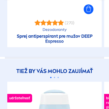
(270)
Dezodoranty
Sprej antiperspirant pre mužov
DEEP
Espresso
TIEŽ BY VÁS MOHLO ZAUJÍMAŤ
udržateľnosť
b
r
z