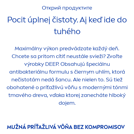
Открий продуктите
Pocit úplnej čistoty. Aj keď ide do
tuhého
Maximálny výkon predvádzate každý deň.
Chcete sa pritom cítiť neustále svieži? Zvoľte
výrobky
DEEP
. Obsahujú špeciálnu
antibakteriálnu formulu s čiernym uhlím, ktorá
nečistotám nedá šancu. Ale nielen to. Sú tiež
obohatené o príťažlivú vôňu s modernými tónmi
tmavého dreva, vďaka ktorej zanecháte hlboký
dojem.
MUŽNÁ PRÍŤAŽLIVÁ VÔŇA BEZ KOMPROMISOV