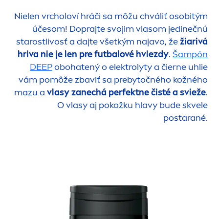
Nielen vrcholoví hráči sa môžu chváliť osobitým
účesom! Doprajte svojim vlasom jedinečnú
starostlivosť a dajte všetkým najavo, že
žiarivá
hriva nie je len pre futbalové hviezdy
.
Šampón
DEEP
obohatený o elektrolyty a čierne uhlie
vám pomôže zbaviť sa prebytočného kožného
mazu a
vlasy zanechá perfektne čisté a svieže
.
O vlasy aj pokožku hlavy bude skvele
postarané.