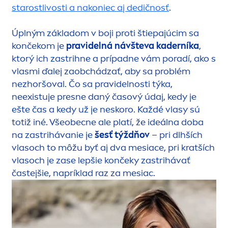
starostlivosti a nakoniec aj dedičnosť
.
Úplným základom v boji proti štiepajúcim sa
končekom je
pravidelná návšteva kaderníka
,
ktorý ich zastrihne a prípadne vám poradí, ako s
vlasmi ďalej zaobchádzať, aby sa problém
nezhoršoval. Čo sa pravidelnosti týka,
neexistuje presne daný časový údaj, kedy je
ešte čas a kedy už je neskoro. Každé vlasy sú
totiž iné. Všeobecne ale platí, že ideálna doba
na zastrihávanie je
šesť týždňov
– pri dlhších
vlasoch to môžu byť aj dva mesiace, pri kratších
vlasoch je zase lepšie končeky zastrihávať
častejšie, napríklad raz za mesiac.