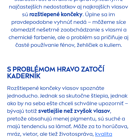
najčastejších nedostatkov aj najkrajších vlasov
sú
rozštiepené končeky
. Úplne sa im
pravdepodobne vyhnúť nedá – môžeme síce
obmedziť nešetrné zaobchádzanie s vlasmi a
chemické farbenie, ale o problém sa pričiňuje aj
časté používanie fénov, žehličiek a kuliem.
S PROBLÉMOM HRAVO ZATOČÍ
KADERNÍK
Rozštiepené končeky vlasov spoznáte
jednoducho. Jednak sa skutočne štiepia, jednak
ako by na seba ešte chceli schválne upozorniť –
bývajú totiž
svetlejšie než zvyšok vlasov
,
pretože obsahujú
men
ej pig
men
tu, sú suché a
majú tendenciu sa lámať. Môže za to horúčava,
mráz, vietor, ale tiež životospráva,
kvalita