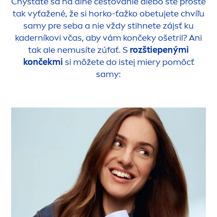
Chystáte sa na dlhé cestovanie alebo ste proste
tak vyťažené, že si horko-ťažko obetujete chvíľu
samy pre seba a nie vždy stihnete zájsť ku
kaderníkovi včas, aby vám končeky ošetril? Ani
tak ale nemusíte zúfať. S
rozštiepenými
končekmi
si môžete do istej miery pomôcť
samy: