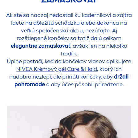
Ak ste sa naozaj nedostali ku kaderníkovi a zajtra
idete na dôležitú schôdzku alebo dokonca na
veľkú spoločenskú akciu, nezúfajte. Aj
rozštiepené končeky sa totiž dajú celkom
elegantne zamaskovať
, avšak len na niekoľko
hodín.
Úplne postačí, keď do končekov vlasov aplikujete
NIVEA
Krémový gél
Care
& Hold
, ktorý ich
nadobro nezlepí, ale prinúti končeky, aby
držali
pohromade
a aby účes pôsobil prirodzene.