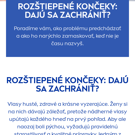
ROZŠTIEPENÉ KONČEKY:
DAJÚ SA ZACHRÁNIŤ?
Poradíme vám, ako problému predchádzať
a ako ho narýchlo zamaskovať, keď nie je
času nazvyš.
ROZŠTIEPENÉ KONČEKY: DAJÚ
SA ZACHRÁNIŤ?
Vlasy husté, zdravé a krásne vyzerajúce. Ženy si
na nich dávajú záležať, pretože nádherné vlasy
upútajú každého hneď na prvý pohľad. Aby ale
naozaj boli pýchou, vyžadujú pravidelnú
starostlivosť a kvalitné prípravky. Jedným z