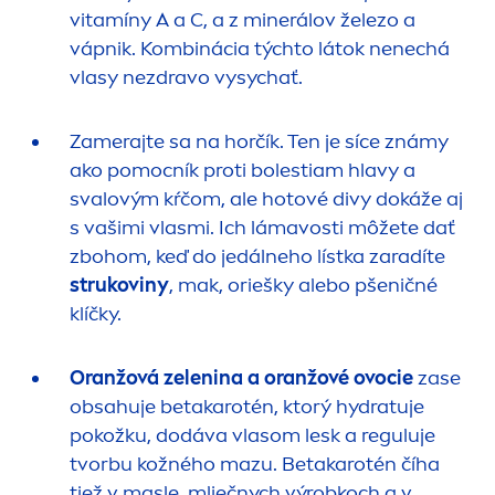
vitamíny A a C, a z minerálov železo a
vápnik. Kombinácia týchto látok nenechá
vlasy nezdravo vysychať.
Zamerajte sa na horčík. Ten je síce známy
ako pomocník proti bolestiam hlavy a
svalovým kŕčom, ale hotové divy dokáže aj
s vašimi vlasmi. Ich lámavosti môžete dať
zbohom, keď do jedálneho lístka zaradíte
strukoviny
, mak, oriešky alebo pšeničné
klíčky.
Oranžová zelenina a oranžové ovocie
zase
obsahuje betakarotén, ktorý
hydra
tuje
pokožku, dodáva vlasom lesk a reguluje
tvorbu kožného mazu. Betakarotén číha
tiež v masle, mliečnych výrobkoch a v