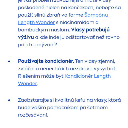
poškodené nielen na končekoch, nebojte sa
použiť silnú zbraň vo forme
Šampónu
Length Wonder
s niacínamidom a
bambuckým maslom.
Vlasy potrebujú
výživu
a kde inde ju odštartovať než rovno
pri ich umývaní?
Používajte kondicionér.
Ten vlasy zjemní,
zvláčni a nenechá ich nezdravo vysychať.
Riešením môže byť
Kondicionér Length
Wonder
.
Zaobstarajte si kvalitnú kefu na vlasy, ktorá
bude vaším pomocníkom pri šetrnom
rozčesávaní.