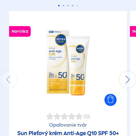
Novinka
N
(0)
Opaľovanie tvár
Sun
Pleťový krém Anti-Age Q10 SPF 50+