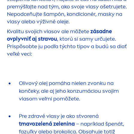
premýšľajte nad tým, ako svoje vlasy ošetrujete.
Nepodceňujte šampón, kondicionér, masky na
vlasy alebo výživné oleje.
Kvalitu svojich vlasov ale môžete
zásadne
ovplyvniť aj stravou
, ktorú si samy určujete.
Prispôsobte ju podľa týchto tipov a budú sa diať
veľké veci:
Olivový olej pomáha nielen zvonku na
končeky, ale aj jeho konzumáciou svojim
vlasom veľmi pomôžete.
Pre zdravé vlasy je ako stvorená
tmavozelená zelenina
– napríklad špenát,
fazuľky alebo brokolica. Obsahuje totiž