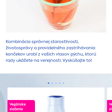
Kombinácia správnej starostlivosti,
životosprávy a pravidelného zastrihávania
končekov urobí z vašich vlasov pýchu, ktorú
rady ukážete na verejnosti. Vyskúšajte to!
Vegánske
V
zloženie
z