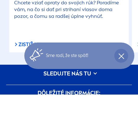
Chcete vziať opraty do svojich rúk? Poradíme
vám, na čo si dať pri strihaní vlasov doma
pozor, a čomu sa radšej úplne vyhnúť.
ZISTIŤ VIAC
Sme radi, že ste späť!
SLEDUJTE NÁS TU
DÔLEŽITÉ INFORMÁCIE:
podmienky-pouzivania
Politika ochrany súkromia
Nastavenia Cookies
O nás