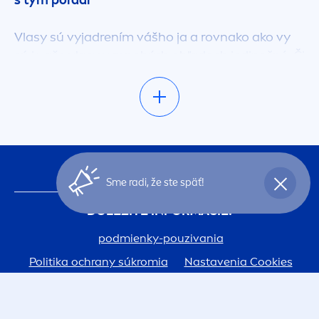
s tým poradí
Vlasy sú vyjadrením vášho ja a rovnako ako vy
sú i vaše vlasy v mnohých ohľadoch jedinečné. Či
už sa najlepšie cítite v
krátkych, dlhých
alebo
hoci
polodlhých vlasoch
, či sú vaše vlasy
kučeravé,
rovné
,
mastné alebo suché
, pre každé
z nich máme presne také prípravky na vlasy,
ktoré ich udržia zdravé a krásne.
SLEDUJTE NÁS TU
Sme radi, že ste späť!
Nájdete tu vlasové prípravky, ktoré obsahujú
všetko, po čom vlasy túžia
. Od šampónov a
DÔLEŽITÉ INFORMÁCIE:
masiek na vlasy až po ošetrovacie kúry,
VYBRAŤ
podmienky-pouzivania
tvarovacie spreje, tužidlá, gély. Pripravili sme pre
vás tiež články, ktoré vám poradia, inšpirujú,
Politika ochrany súkromia
Nastavenia Cookies
vysvetlia...
O nás
Pre ľahšie hľadanie môžete použiť
vyhľadávacie