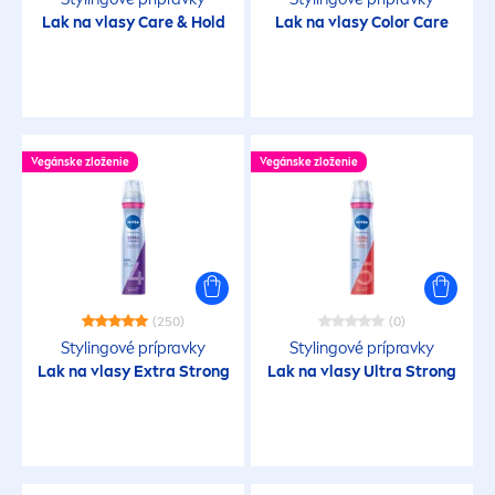
Ultra Strong
Lak na vlasy
Care
& Hold
Lak na vlasy
Color
Care
Volume Wonder
VYBRANÉ FILTRE
Vegánske zloženie
Vegánske zloženie
(250)
(0)
Stylingové prípravky
Stylingové prípravky
Lak na vlasy Extra Strong
Lak na vlasy Ultra Strong