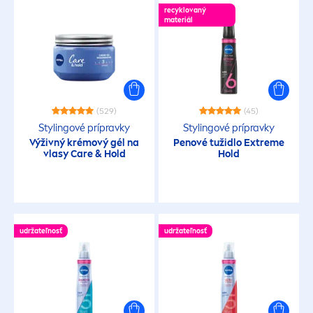
recyklovaný
materiál
(529)
(45)
Stylingové prípravky
Stylingové prípravky
Výživný krémový gél na
Penové tužidlo Extreme
vlasy
Care
& Hold
Hold
udržateľnosť
udržateľnosť