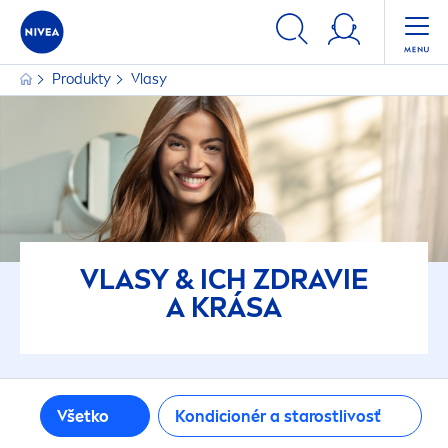
FILTRE
Produkty
Vlasy
TYP VLASOV
dlhé vlasy
farbené vlasy
hnedé vlasy
VLASY & ICH ZDRAVIE
A KRÁSA
mastné vlasy
všetky typy vlasov
Všetko
Kondicionér a starostlivosť