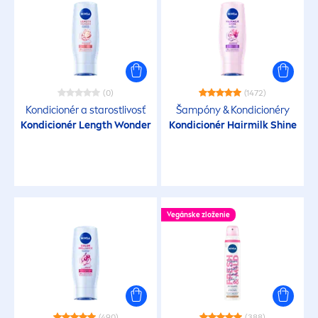
(0)
(1472)
Kondicionér a starostlivosť
Šampóny & Kondicionéry
Kondicionér Length Wonder
Kondicionér Hairmilk
Shine
Vegánske zloženie
(490)
(388)