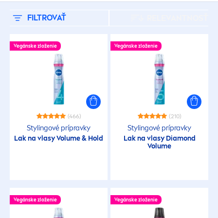
BEZ OBSAHU
FILTROVAŤ
RELEVANTNOSŤ
Neobsahuje ingrediencie živočíšneho
pôvodu
Vegánske zloženie
Vegánske zloženie
Neobsahuje mikroplasty
Neobsahuje silikóny
(466)
(210)
VÝROBKOVÝ RAD
Stylingové prípravky
Stylingové prípravky
Lak na vlasy Volume & Hold
Lak na vlasy Diamond
Volume
Care & Hold
Color Care & Protect
Vegánske zloženie
Vegánske zloženie
Diamond Gloss