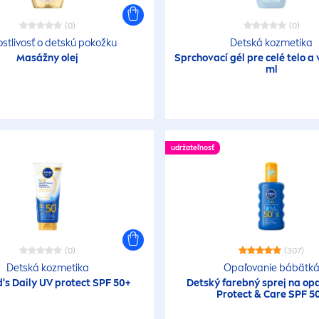
(0)
(0)
ostlivosť o detskú pokožku
Detská kozmetika
Masážny olej
Sprchovací gél pre celé telo a
ml
udržateľnosť
(0)
(307)
Detská kozmetika
Opaľovanie bábätk
d's Daily UV
protect
SPF 50+
Detský farebný sprej na op
Protect
&
Care
SPF 5