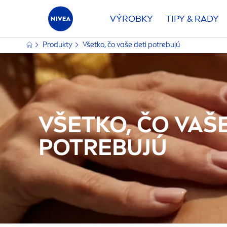
VÝROBKY
TIPY & RADY
Produkty
Všetko, čo vaše deti potrebujú
VŠETKO, ČO VAŠE
POTREBUJÚ