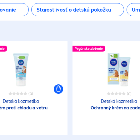
ovanie
Starostlivosť o detskú pokožku
Umý
nie
Vegánske zloženie
(0)
(0)
Detská kozmetika
Detská kozmetika
ém proti chladu a vetru
Ochranný krém na zad