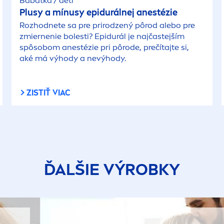
Bábätká / deti
Plusy a mínusy epidurálnej anestézie
Rozhodnete sa pre prirodzený pôrod alebo pre
zmiernenie bolesti? Epidurál je najčastejším
spôsobom anestézie pri pôrode, prečítajte si,
aké má výhody a nevýhody.
ZISTIŤ VIAC
ĎALŠIE VÝROBKY