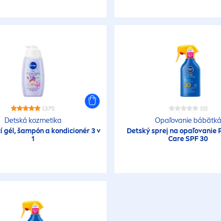
(371)
(0)
Detská kozmetika
Opaľovanie bábätk
 gél, šampón a kondicionér 3 v
Detský sprej na opaľovanie
1
Care
SPF 30