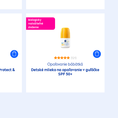
biologicky
rozložiteľné
zloženie
(121)
á
Opaľovanie bábätká
Protect
&
Detské mlieko na opaľovanie v guľôčke
SPF 50+