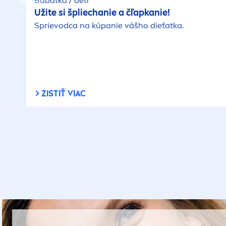
Bábätká / deti
Užite si špliechanie a čľapkanie!
Sprievodca na kúpanie vášho dieťatka.
ZISTIŤ VIAC