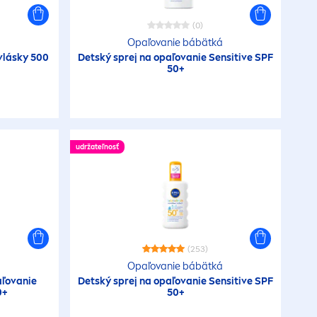
(0)
Opaľovanie bábätká
 vlásky 500
Detský sprej na opaľovanie
Sensitive
SPF
50+
udržateľnosť
(253)
á
Opaľovanie bábätká
aľovanie
Detský sprej na opaľovanie
Sensitive
SPF
0+
50+