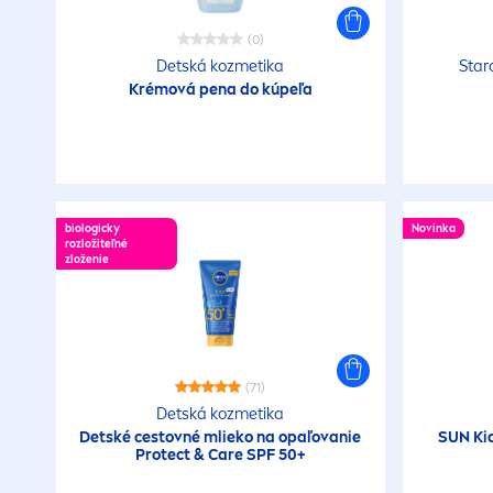
(0)
Detská kozmetika
Star
Krémová pena do kúpeľa
biologicky
Novinka
rozložiteľné
zloženie
(71)
Detská kozmetika
Detské cestovné mlieko na opaľovanie
SUN
Ki
Protect
&
Care
SPF 50+