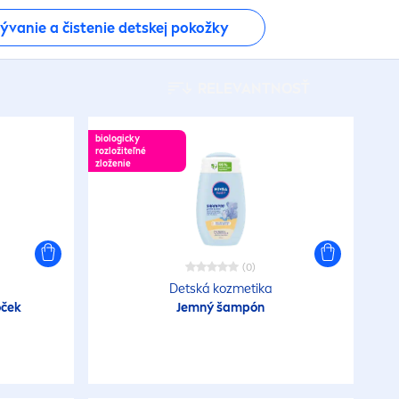
vanie a čistenie detskej pokožky
RELEVANTNOSŤ
biologicky
rozložiteľné
zloženie
(0)
Detská kozmetika
oček
Jemný šampón