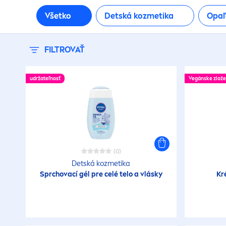
Všetko
Detská kozmetika
Opaľ
FILTROVAŤ
udržateľnosť
Vegánske zlože
(0)
Detská kozmetika
Sprchovací gél pre celé telo a vlásky
Kr