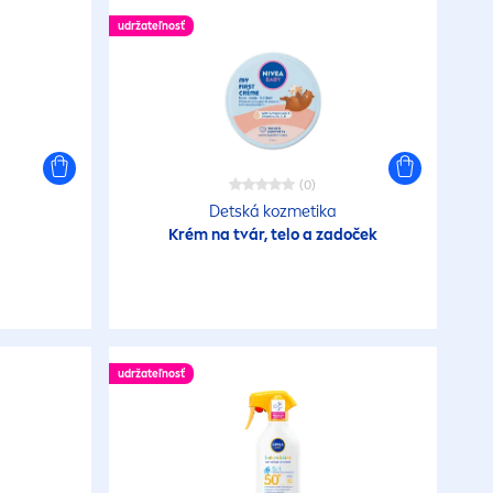
udržateľnosť
(0)
Detská kozmetika
o
Krém na tvár, telo a zadoček
udržateľnosť