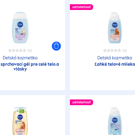
udržateľnosť
(0)
(0)
Detská kozmetika
Detská kozmetika
sprchovací gél pre celé telo a
Ľahké telové mliek
vlásky
udržateľnosť