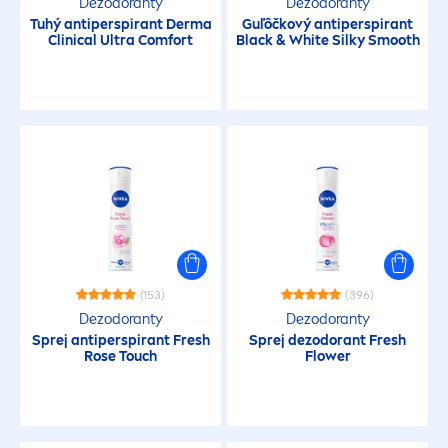
Dezodoranty
Dezodoranty
Tuhý antiperspirant Derma
Guľôčkový antiperspirant
Clinical Ultra Comfort
Black
&
White
Silky Smooth
(153)
(396)
Dezodoranty
Dezodoranty
Sprej antiperspirant
Fresh
Sprej dezodorant
Fresh
Rose
Touch
Flower