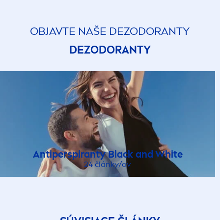
OBJAVTE NAŠE DEZODORANTY
DEZODORANTY
Antiperspiranty
Black
and
White
24 články/ov