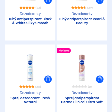
(22)
(29)
Dezodoranty
Dezodoranty
Tuhý antiperspirant
Black
Tuhý antiperspirant
Pearl
&
&
White
Silky Smooth
Beauty
Novinka
(211)
(0)
Dezodoranty
Dezodoranty
Sprej dezodorant
Fresh
Sprej antiperspirant
Natural
Derma Clinical Ultra Soft