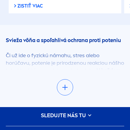
ZISTIŤ VIAC
Svieža vôňa a spoľahlivá ochrana proti poteniu
Či už ide o fyzickú námahu, stres alebo
horúčavu, potenie je prirodzenou reakciou nášho
tela, ktoré tým reguluje svoju teplotu.
V každom
prípade, s potením sa objavuje i nežiaduci
telesný zápach a
nadmerná vlhkosť, najmä v
podpazuší.
Moderné antiperspiranty a
dezodoranty
NIVEA
poskytujú dlhotrvajúcu
spoľahlivú ochranu proti poteniu i telesnému
SLEDUJTE NÁS TU
zápachu a zároveň ošetrujú pokožku
podpazušia.