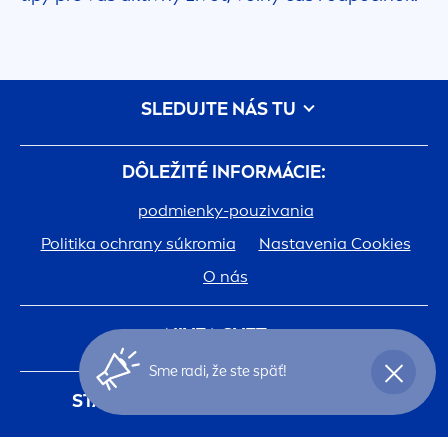
SLEDUJTE NÁS TU
DÔLEŽITÉ INFORMÁCIE:
podmienky-pouzivania
Politika ochrany súkromia
Nastavenia Cookies
O nás
NIVEA
SVET:
Sme radi, že ste späť!
História
Kariéra v spoločnosti Beiersdorf
STAŇTE SA ČLENOM
NIVEA
KLUBU
Jedna pokožka. Jedna planéta. Jedna starostlivosť.
Registráciou do
NIVEA
klubu budete mať
Kontakt