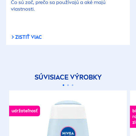
Čo sú zač, prečo sa používajú a aké majú
vlastnosti.
ZISTIŤ VIAC
SÚVISIACE VÝROBKY
udržateľnosť
b
r
z