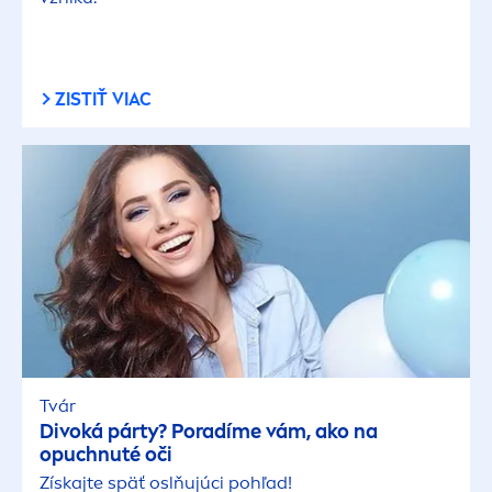
ZISTIŤ VIAC
Tvár
Divoká párty? Poradíme vám, ako na
opuchnuté oči
Získajte späť oslňujúci pohľad!