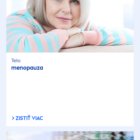
Telo
men
opauza
ZISTIŤ VIAC