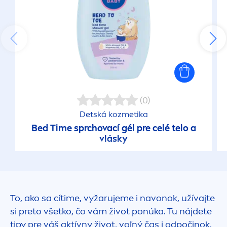
(0)
Detská kozmetika
Bed Time sprchovací gél pre celé telo a
vlásky
To, ako sa cítime, vyžarujeme i navonok, užívajte
si preto všetko, čo vám život ponúka. Tu nájdete
tipy pre váš aktívny život, voľný čas i odpočinok.